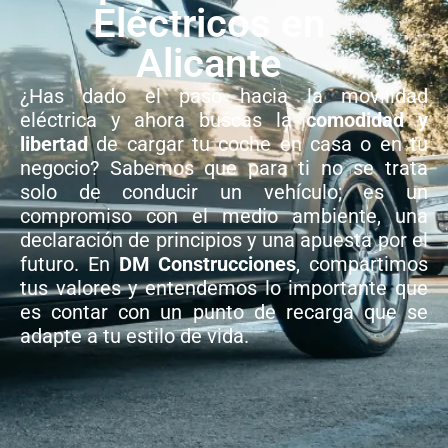
Eléctricos en
Alicante
¿Has dado el paso hacia la movilidad
eléctrica y ahora buscas la
comodidad y
libertad
de cargar tu coche en casa o en tu
negocio? Sabemos que para ti no se trata
solo de conducir un vehículo; es un
compromiso con el medio ambiente, una
declaración de principios y una apuesta por el
futuro. En
DM Construcciones
, compartimos
tus valores y entendemos lo importante que
es contar con un punto de recarga que se
adapte a tu estilo de vida.