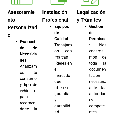
Asesoramie
Instalación
Legalización
nto
Profesional
y Trámites
Equipos
Gestión
Personalizad
de
de
o
Calidad
:
Permisos
Evaluaci
Trabajam
: Nos
ón de
os con
encarga
Necesida
marcas
mos de
des
:
líderes en
toda la
Analizam
el
documen
os tu
mercado
tación
consumo
que
necesaria
y tipo de
ofrecen
ante las
vehículo
garantía
autoridad
para
y
es
recomen
durabilid
compete
darte la
ad.
ntes.